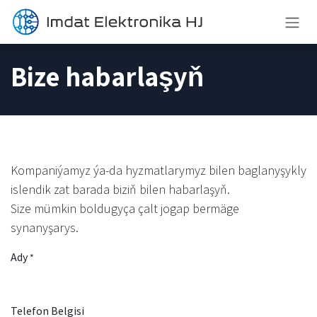
Mazmuna geç
Bize habarlaşyň
Kompaniýamyz ýa-da hyzmatlarymyz bilen baglanyşykly
islendik zat barada biziň bilen habarlaşyň.
Size mümkin boldugyça çalt jogap bermäge
synanyşarys.
Ady
*
Telefon Belgisi